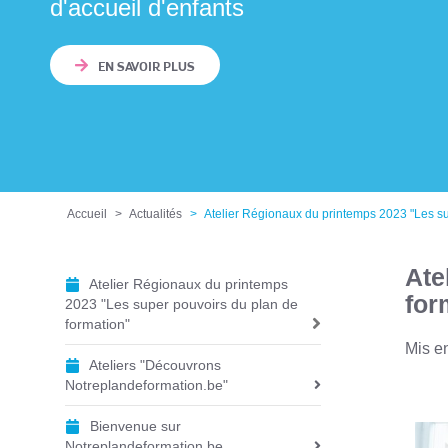
d'accueil d'enfants
EN SAVOIR PLUS
Accueil
Actualités
Atelier Régionaux du printemps 2023 "Les su
Ate
Atelier Régionaux du printemps
N
for
2023 "Les super pouvoirs du plan de
a
formation"
v
Mis en
i
Ateliers "Découvrons
Notreplandeformation.be"
g
a
Bienvenue sur
t
Notreplandeformation.be