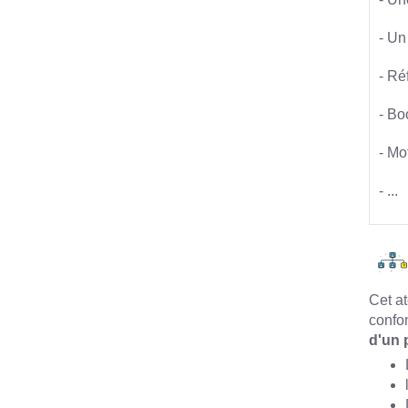
- Un
- Ré
- Bo
- Mo
- ...
Cet at
confo
d'un 