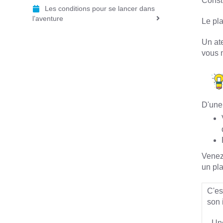
Constr
Les conditions pour se lancer dans
l’aventure
Le pla
Un ate
vous m
D'une 
Venez 
un pla
C'es
son i
- Un