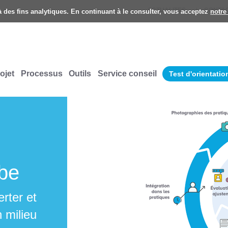
ACTUALITES
CONTA
 à des fins analytiques. En continuant à le consulter, vous acceptez
notre
ojet
Processus
Outils
Service conseil
Test d'orientatio
.be
rter et
 milieu