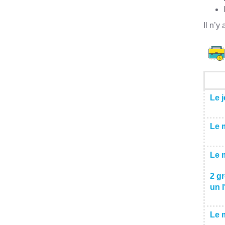
Il n’y
Le j
Le 
Le 
2 gr
un l
Le 