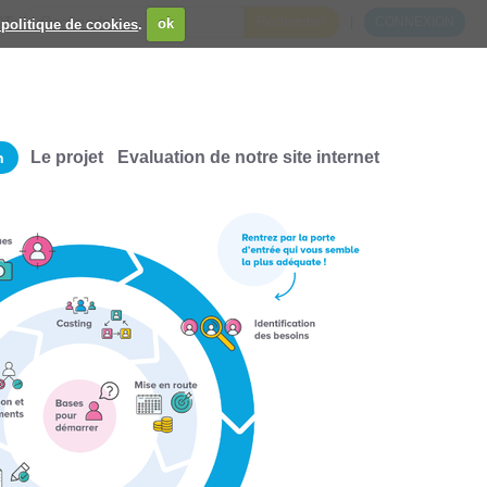
CT
CONNEXION
 politique de cookies
.
ok
CHERCHER PAR
Le projet
Evaluation de notre site internet
n