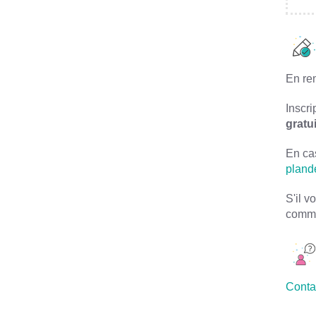
En re
Inscri
gratu
En cas
pland
S'il v
comme
Conta