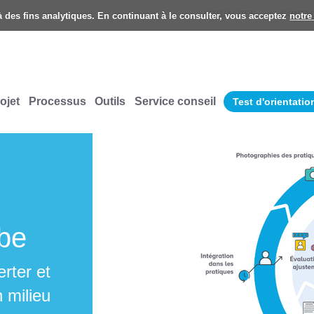
ACTUALITES
CONTA
 à des fins analytiques. En continuant à le consulter, vous acceptez
notre
ojet
Processus
Outils
Service conseil
Test d'orientatio
.be
rter et
 milieu