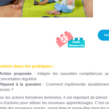
TA
ration dans les pratiques :
Action proposée
: intégrer les nouvelles compétences a
concertation régulière
Répond à la question
:
Comment implémenter durablement 
terrain ?
is les actions formatives terminées, il est important de prévoi
n d'actions pour utiliser les nouveaux apprentissages. C'est ce
able des nouveaux savoirs, savoir-faire et savoir-être dans les p