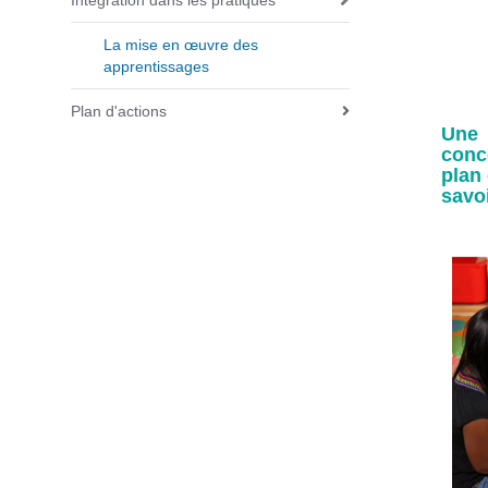
Intégration dans les pratiques
i
o
La mise en œuvre des
apprentissages
n
Plan d'actions
Une 
conc
plan 
savoi