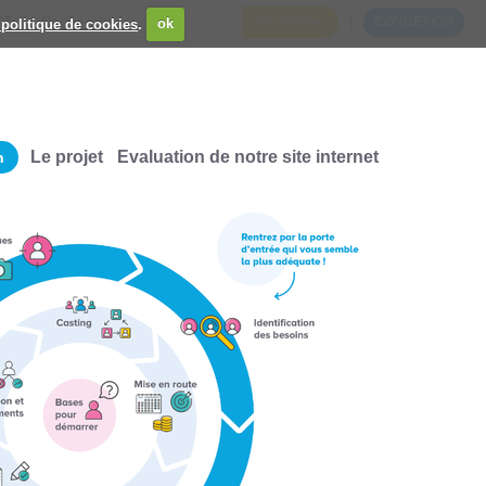
CT
CONNEXION
 politique de cookies
.
ok
CHERCHER PAR
Le projet
Evaluation de notre site internet
n