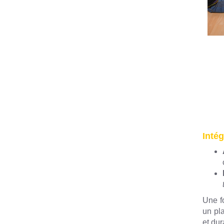
Intég
Une fo
un pla
et dur