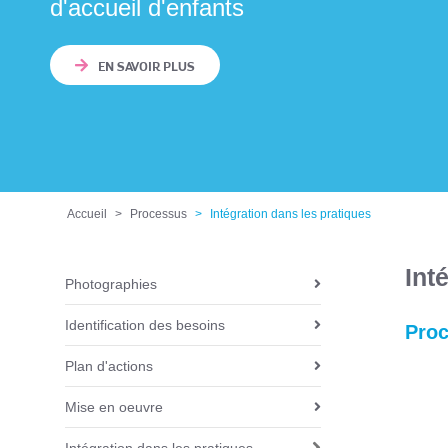
d'accueil d'enfants
EN SAVOIR PLUS
Accueil
Processus
Intégration dans les pratiques
Int
Photographies
N
a
Identification des besoins
Pro
v
i
Plan d'actions
g
Mise en oeuvre
a
t