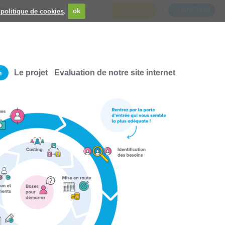
CT
CONNEXION
 politique de cookies
.
ok
CHERCHER PAR
Le projet
Evaluation de notre site internet
n