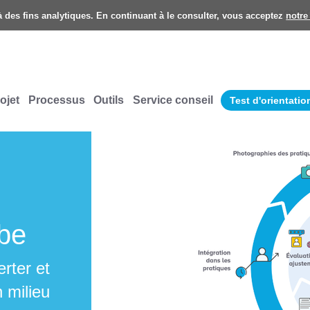
ACTUALITES
CONTA
 à des fins analytiques. En continuant à le consulter, vous acceptez
notre
ojet
Processus
Outils
Service conseil
Test d'orientatio
.be
rter et
 milieu