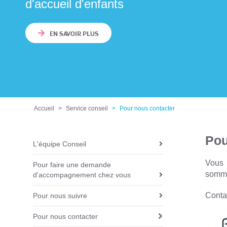
d'accueil d'enfants
EN SAVOIR PLUS
Accueil
Service conseil
Pour nous contacter
Pou
L'équipe Conseil
N
a
Vous 
Pour faire une demande
v
somm
d'accompagnement chez vous
i
Conta
Pour nous suivre
g
a
Pour nous contacter
t