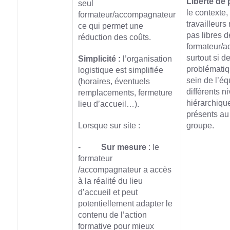
Liberté de 
seul
le contexte,
formateur/accompagnateur
travailleurs
ce qui permet une
pas libres d
réduction des coûts.
formateur/a
surtout si d
Simplicité :
l’organisation
problématiq
logistique est simplifiée
sein de l’éq
(horaires, éventuels
différents n
remplacements, fermeture
hiérarchiqu
lieu d’accueil…).
présents au
Lorsque sur site :
groupe.
-
Sur mesure
: le
formateur
/accompagnateur a accès
à la réalité du lieu
d’accueil et peut
potentiellement adapter le
contenu de l’action
formative pour mieux