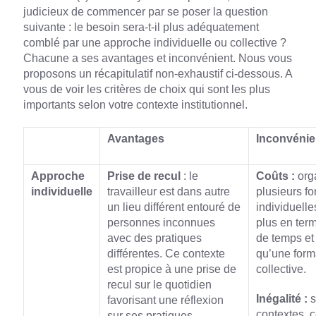
judicieux de commencer par se poser la question
suivante : le besoin sera-t-il plus adéquatement
comblé par une approche individuelle ou collective ?
Chacune a ses avantages et inconvénient. Nous vous
proposons un récapitulatif non-exhaustif ci-dessous. A
vous de voir les critères de choix qui sont les plus
importants selon votre contexte institutionnel.
Avantages
Inconvénie
Approche
Prise de recul
: le
Coûts :
org
individuelle
travailleur est dans autre
plusieurs f
un lieu différent entouré de
individuelle
personnes inconnues
plus en ter
avec des pratiques
de temps et
différentes. Ce contexte
qu’une form
est propice à une prise de
collective.
recul sur le quotidien
Inégalité :
s
favorisant une réflexion
contextes, c
sur ses pratiques.