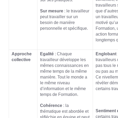
travailleurs
Sur mesure
: le travailleur
que d’autre
peut travailler sur un
un travaille
besoin de manière
motivé qu’un
personnelle et spécifique.
Formation, 
action forma
longtemps 
Approche
Egalité
: Chaque
Englobant 
collective
travailleur développe les
travailleurs
mêmes connaissances en
pas tous le
même temps de la même
ou pas au 
manière. Tout le monde a
Ce nivellem
le même niveau
révéler dém
d’information et le même
certains tra
temps de Formation.
Cohérence
: la
Sentiment 
thématique est abordée et
certains tra
réfléchie en équipe et peut