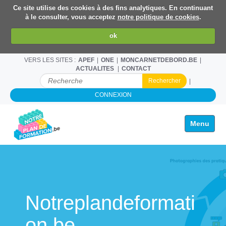
Ce site utilise des cookies à des fins analytiques. En continuant
à le consulter, vous acceptez
notre politique de cookies
.
ok
VERS LES SITES :
APEF
ONE
MONCARNETDEBORD.BE
ACTUALITES
CONTACT
C
H
CONNEXION
E
R
C
Toggle na
H
E
R
P
A
R
Notreplandeformati
on.be