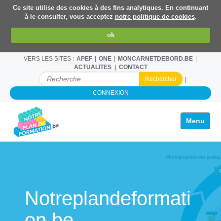
Ce site utilise des cookies à des fins analytiques. En continuant
à le consulter, vous acceptez
notre politique de cookies
.
ok
VERS LES SITES :
APEF
ONE
MONCARNETDEBORD.BE
ACTUALITES
CONTACT
C
H
CONNEXION
E
R
C
Toggle na
H
E
R
P
A
R
Notreplandeformati
on.be