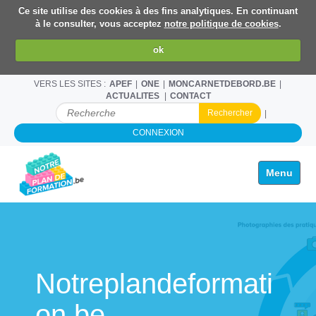
Ce site utilise des cookies à des fins analytiques. En continuant
à le consulter, vous acceptez
notre politique de cookies
.
ok
VERS LES SITES :
APEF
ONE
MONCARNETDEBORD.BE
ACTUALITES
CONTACT
C
H
CONNEXION
E
R
C
Toggle na
H
E
R
P
A
R
Notreplandeformati
on.be